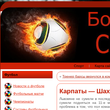
Спорт
Карта са
Футбол
«
Тренер барсы вернулся в ко
Новости о футболе
Карпаты — Шах
Футбольные матчи
Львовяне не сумели в послед
Чемпионаты
сумели подняться на 11-е м
проблема в том, что пол ком
Составы футбольных