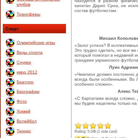
находятся в разном физичес
клубов
капитан Дарио Срна, не иск
состав футболистам.
Трансферы
Спорт
Михаил Кополовец, по
Олимпийские игры
«Залог успеха? В коллективных
Это трудно сделать, но все же
Виды спорта
который помогал в недавней ис
грандами украинского футбола
Снукер
Луис Адриано, нап
евро 2012
«Чемпион должен постоянно до
всегда были особенными. Во 
Биатлон
особенно сложно».
Алекс Тейшейра, 
Биографии
«С Карпатами всегда сложно. 
Фото
мы будем нацелены только на
Хоккей
Волейбол
Теннис
Rating: 5.0/
5
(1 vote cast)