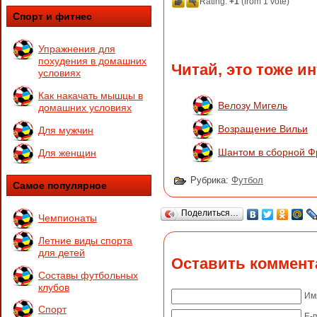
Rating:
+1
(from 1 vote)
Спорт и фитнес
Упражнения для
похудения в домашних
Читай, это тоже и
условиях
Как накачать мышцы в
Велозу Мигель
домашних условиях
Возращение Вильи
Для мужчин
Шантом в сборной Ф
Для женщин
Рубрика:
Футбол
Самое популярное
Поделиться…
Чемпионаты
Летние виды спорта
для детей
Оставить коммент
Составы футбольных
клубов
Им
Спорт
E-m