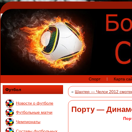
Спорт
Карта са
Футбол
«
Шахтер — Челси 2012 смотр
Новости о футболе
Порту — Динамо
Футбольные матчи
Пор
Чемпионаты
Составы футбольных