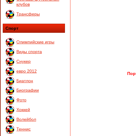
клубов
Трансферы
Спорт
Олимпийские игры
Виды спорта
Снукер
евро 2012
Пор
Биатлон
Биографии
Фото
Хоккей
Волейбол
Теннис