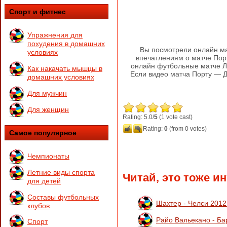
Спорт и фитнес
Упражнения для
похудения в домашних
Вы посмотрели онлайн м
условиях
впечатлениям о матче Пор
онлайн футбольные матче Ли
Как накачать мышцы в
Если видео матча Порту — 
домашних условиях
Для мужчин
Для женщин
Rating: 5.0/
5
(1 vote cast)
Rating:
0
(from 0 votes)
Самое популярное
Чемпионаты
Летние виды спорта
Читай, это тоже и
для детей
Составы футбольных
Шахтер - Челси 2012
клубов
Райо Вальекано - Ба
Спорт