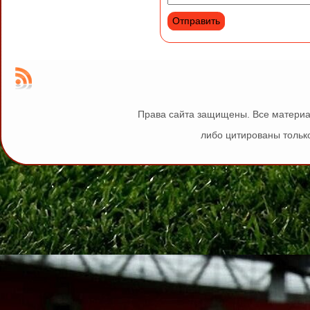
Права сайта защищены. Все материа
либо цитированы только