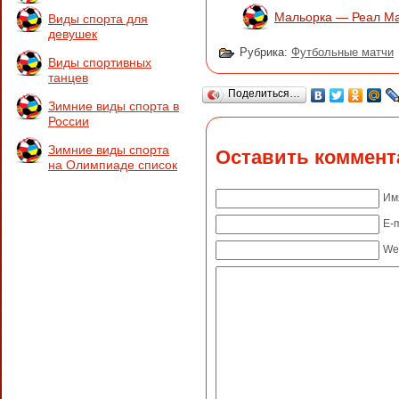
Мальорка — Реал Ма
Виды спорта для
девушек
Рубрика:
Футбольные матчи
Виды спортивных
танцев
Поделиться…
Зимние виды спорта в
России
Зимние виды спорта
Оставить коммент
на Олимпиаде список
Им
E-m
We