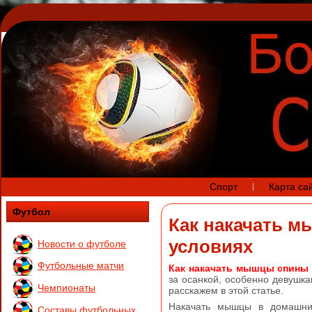
Спорт
Карта са
Футбол
Как накачать 
условиях
Новости о футболе
Футбольные матчи
Как накачать мышцы спины
за осанкой, особенно девушк
Чемпионаты
расскажем в этой статье.
Накачать мышцы в домашни
Составы футбольных