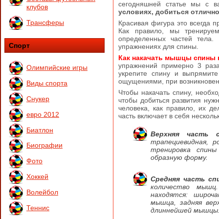
сегодняшней статье мы с 
клубов
условиях, добиться отлично
Трансферы
Красивая фигура это всегда 
Как правило, мы тренируе
определенных частей тела. 
Спорт
упражнениях для спины.
Как накачать мышцы спины 
упражнений примерно 3 раза
Олимпийские игры
укрепите спину и выпрямите
ощущениями, при возникновени
Виды спорта
Чтобы накачать спину, необхо
Снукер
чтобы добиться развития нуж
человека, как правило, их 
евро 2012
часть включает в себя несколь
Биатлон
Верхняя часть 
трапециевидная, р
Биографии
тренировка спины
образную форму.
Фото
Хоккей
Средняя часть сп
количество мышц
Волейбол
находятся: широча
мышца, задняя вер
Теннис
длиннейшей мышцы