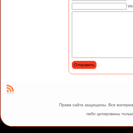
We
Права сайта защищены. Все материа
либо цитированы только