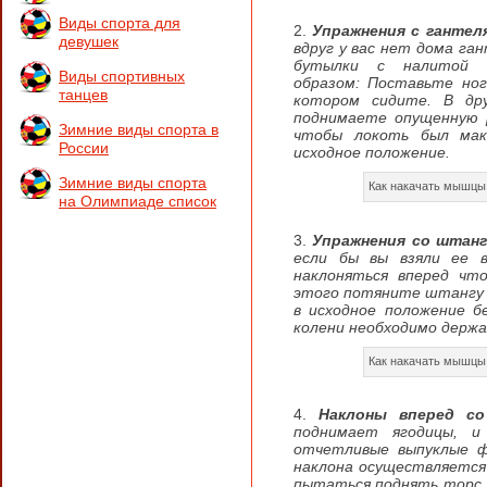
Виды спорта для
Упражнения с гантел
девушек
вдруг у вас нет дома га
бутылки с налитой в
Виды спортивных
образом:
Поставьте ног
танцев
котором сидите. В др
поднимаете опущенную р
Зимние виды спорта в
чтобы локоть был мак
России
исходное положение.
Зимние виды спорта
Как накачать мышцы
на Олимпиаде список
Упражнения со штанг
если бы вы взяли ее 
наклоняться вперед чт
этого потяните штангу и
в исходное положение бе
колени необходимо держ
Как накачать мышцы
Наклоны вперед со
поднимает ягодицы, и
отчетливые выпуклые 
наклона осуществляется 
пытаться поднять торс, 