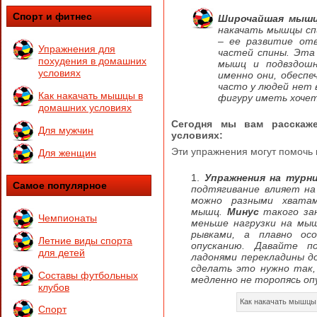
Спорт и фитнес
Широчайшая мышц
накачать мышцы сп
– ее развитие отв
Упражнения для
частей спины. Эта
похудения в домашних
мышц и подвздошн
условиях
именно они, обесп
часто у людей нет 
Как накачать мышцы в
фигуру иметь хочет
домашних условиях
Сегодня мы вам расскаж
Для мужчин
условиях:
Эти упражнения могут помочь
Для женщин
Упражнения на турн
Самое популярное
подтягивание влияет на
можно разными хватам
мышц.
Минус
такого зан
Чемпионаты
меньше нагрузки на мыш
рывками, а плавно ос
Летние виды спорта
опусканию. Давайте п
для детей
ладонями перекладины д
сделать это нужно так,
Составы футбольных
медленно не торопясь оп
клубов
Как накачать мышцы
Спорт