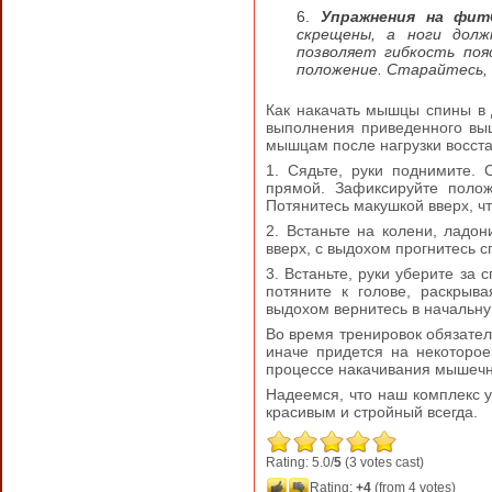
Упражнения на фит
скрещены, а ноги долж
позволяет гибкость поя
положение. Старайтесь, 
Как накачать мышцы спины в 
выполнения приведенного выш
мышцам после нагрузки восстан
1. Сядьте, руки поднимите. 
прямой. Зафиксируйте полож
Потянитесь макушкой вверх, ч
2. Встаньте на колени, ладон
вверх, с выдохом прогнитесь с
3. Встаньте, руки уберите за 
потяните к голове, раскрыв
выдохом вернитесь в начальн
Во время тренировок обязател
иначе придется на некоторое
процессе накачивания мышечн
Надеемся, что наш комплекс 
красивым и стройный всегда.
Rating: 5.0/
5
(3 votes cast)
Rating:
+4
(from 4 votes)