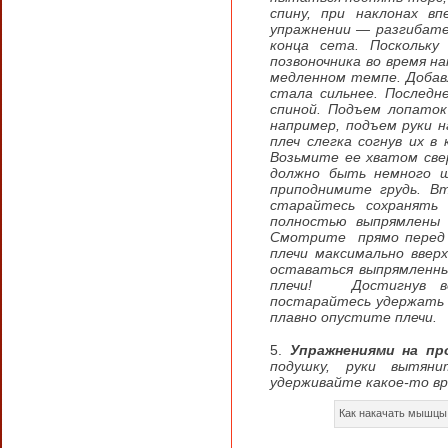
спину, при наклонах в
упражнении — разгибател
конца сета. Поскольк
позвоночника во время н
медленном темпе. Добавл
стала сильнее. Послед
спиной.
Подъем лопаток 
например, подъем руки н
плеч слегка согнув их в
Возьмите ее хватом све
должно быть немного ш
приподнимите грудь. Вт
старайтесь сохранять 
полностью выпрямлены 
Смотрите прямо перед с
плечи максимально ввер
оставаться выпрямленны
плечи! Достигнув ве
постарайтесь удержать 
плавно опустите плечи.
Упражнениями на пр
подушку, руки вытян
удерживайте какое-то вр
Как накачать мышцы