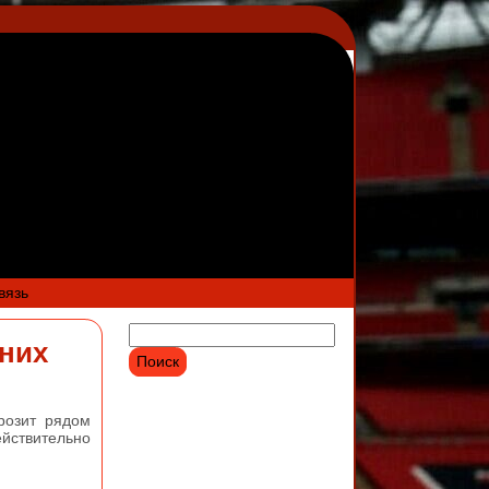
вязь
шних
розит рядом
ствительно