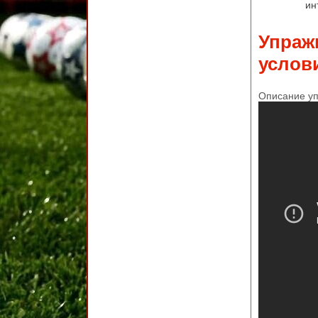
ин
Упраж
услов
Описание уп