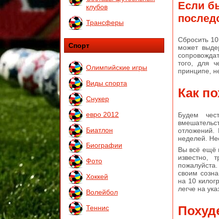
Если бы
клубов
послед
Трансферы
Сбросить 10
Спорт
может выде
сопровождат
того, для ч
Олимпийские игры
принципе, н
Виды спорта
Как по
Снукер
евро 2012
Будем чест
вмешательс
Биатлон
отложений. 
неделей. Не
Биографии
Вы всё ещё
известно, 
Фото
пожалуйста.
своим созна
Хоккей
на 10 килог
легче на ука
Волейбол
Похуде
Теннис