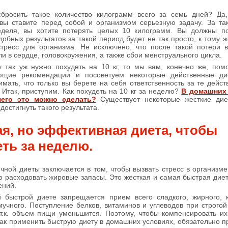
бросить такое количество килограмм всего за семь дней? Да,
вы ставите перед собой и организмом серьезную задачу. За та
неделя, вы хотите потерять целых 10 килограмм. Вы должны по
добных результатов за такой период будет не так просто, к тому ж
тресс для организма. Не исключено, что после такой потери в
ли в сердце, головокружения, а также сбои менструального цикла.
 так уж нужно похудеть на 10 кг, то мы вам, конечно же, пом
ующие рекомендации и посоветуем некоторые действенные д
мать, что только вы берете на себя ответственность за те дейст
 Итак, приступим. Как похудеть на 10 кг за неделю?
В домашних 
его это можно сделать?
Существует некоторые жесткие дие
достигнуть такого результата.
ая, но эффективная диета, чтобы
ть за неделю.
чной диеты заключается в том, чтобы вызвать стресс в организм
го расходовать жировые запасы. Это жесткая и самая быстрая ди
ений.
 быстрой диете запрещается прием всего сладкого, жирного, к
мучного. Поступление белков, витаминов и углеводов при строгой
 т.к. объем пищи уменьшится. Поэтому, чтобы компенсировать их
как применить быструю диету в домашних условиях, обязательно п