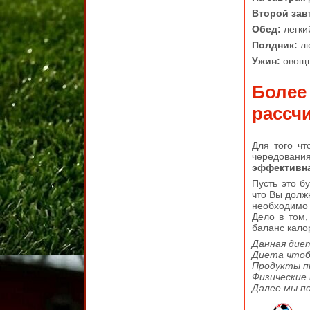
Второй зав
Обед:
легки
Полдник:
лю
Ужин:
овощн
Более
рассчи
Для того чт
чередования
эффективна
Пусть это б
что Вы должн
необходимо 
Дело в том,
баланс кало
Данная диет
Диета чтобы
Продукты пи
Физические 
Далее мы по