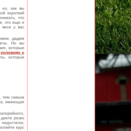
 но, как вы
кой короткий
нимать, что
е, это еще и
 весе у вас
ожем, дадим
иеты. Но вы
вия, которые
условиях с
ты, которые
е, тем самым
ета, имеющая
алорийного,
 диете резко
 недостаток,
ропейте курс