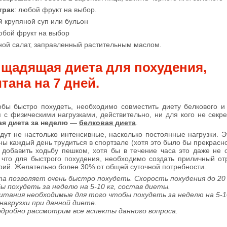
трак
: любой фрукт на выбор.
й крупяной суп или бульон
бой фрукт на выбор
ой салат, заправленный растительным маслом.
 щадящая диета для похудения,
тана на 7 дней.
обы быстро похудеть, необходимо совместить диету белкового и
 с физическими нагрузками, действительно, ни для кого не секре
я диета за неделю
—
белковая диета
.
удут не настолько интенсивные, насколько постоянные нагрузки. Э
ы каждый день трудиться в спортзале (хотя это было бы прекрасно)
добавить ходьбу пешком, хотя бы в течение часа это даже не 
 что для быстрого похудения, необходимо создать приличный о
рий. Желательно более 30% от общей суточной потребности.
а позволяет очень быстро похудеть. Скорость похудения до 20 
 похудеть за неделю на 5-10 кг, состав диеты.
тания необходимые для того чтобы похудеть за неделю на 5-10
нагрузки при данной диете.
дробно рассмотрим все аспекты данного вопроса.