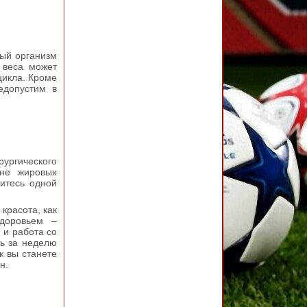
дый организм
 веса может
цикла. Кроме
недопустим в
ргического
 не жировых
читесь одной
 красота, как
здоровьем –
 и работа со
ть за неделю
к вы станете
н.