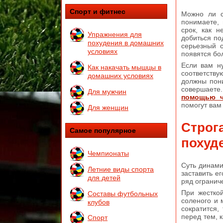
Спорт и фитнес
Можно ли с
понимаете, 
срок, как 
Упражнения для
добиться по
похудения в домашних
серьезный с
условиях
появятся бо
Если вам ну
Как накачать мышцы в
соответств
домашних условиях
должны пони
совершаете.
Для мужчин
помощью ч
помогут вам 
Для женщин
Строг
Самое популярное
похуде
Чемпионаты
Суть динами
Летние виды спорта
заставить е
для детей
ряд огранич
При жесткой
Составы футбольных
соленого и 
клубов
сократится,
перед тем, 
Спорт