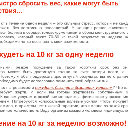
стро сбросить вес, какие могут быть
ствия…
 кг в течение одной недели – это сильный стресс, который не каж
ржать без негативных последствий. У женщин резкое снижение
ься болями в сердце, головокружениями и сбоем менструального 
еловека, который весит 70-80 кг, такой результат за неделю 
еобходимо четко осознавать свои возможности.
худеть на 10 кг за одну неделю
ными: резкое похудение за такой короткий срок без хиру
тва может быть достигнуто только за счет потери влаги, а
Поэтому чтобы поддержать достигнутый результат, вы не ограни
обходимо будет долгосрочно поменять свой образ жизни.
 полны решимости
похудеть быстро в домашних условиях
? Что ж,
требует жертв. И если вы готовы жертвовать собственным 
 К вашим услугам строжайшие монодиеты, физические упражнения
нием. Потребуются колоссальные волевые усилия, чтобы похуде
раммов, и при этом нет никакой гарантии, что именно за такой сро
занное количество кг. Ведь организм каждого человека индивидуале
ние на 10 кг за неделю возможно!