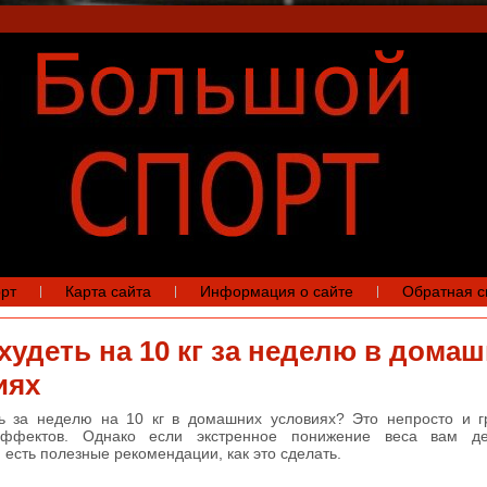
рт
Карта сайта
Информация о сайте
Обратная с
худеть на 10 кг за неделю в дома
иях
ть за неделю на 10 кг в домашних условиях? Это непросто и г
ффектов. Однако если экстренное понижение веса вам дей
 есть полезные рекомендации, как это сделать.