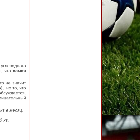
 углеводного
т, что
самая
то не значит
, но то, что
обсуждается.
трицательный
кг в месяц.
 кг.