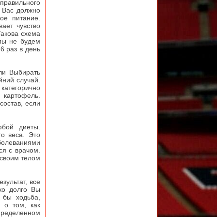
правильного
у Вас должно
ое питание.
вает чувство
Такова схема
мы не будем
6 раз в день
ли Выбирать
йний случай.
 категорично
 картофель.
состав, если
бой диеты.
го веса. Это
болеваниями
ся с врачом.
 своим телом
зультат, все
ько долго Вы
 бы ходьба,
 о том, как
определенном