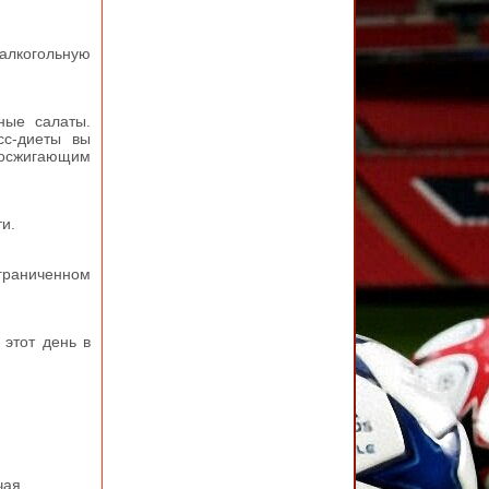
алкогольную
ные салаты.
сс-диеты вы
росжигающим
и.
раниченном
этот день в
чая.