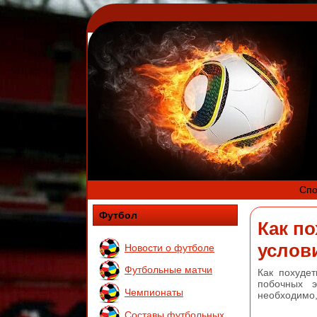
Спо
Футбол
Как по
услов
Новости о футболе
Футбольные матчи
Как похуде
побочных э
Чемпионаты
необходимо,
Составы футбольных