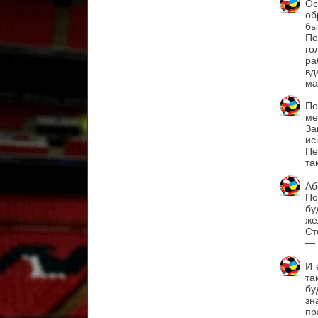
Ос
об
бы
По
го
ра
вд
ма
По
ме
За
ис
Пе
та
Аб
По
бу
же
Ст
— 
И 
та
бу
зн
пр