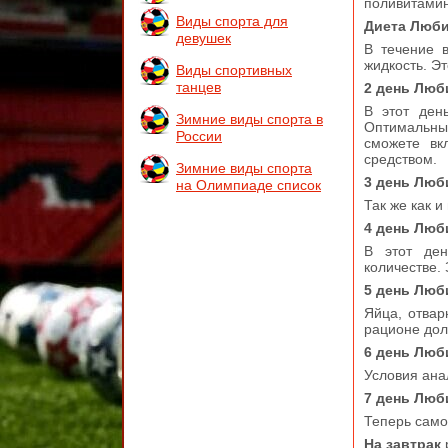
поливитамин
Виды спорта для
Диета Люби
девушек
В течение 
жидкость. Э
Виды спортивных
танцев
2 день Лю
В этот ден
Зимние виды спорта в
Оптимальны
России
сможете вк
средством.
Зимние виды спорта
3 день Люб
на Олимпиаде список
Так же как 
4 день Лю
В этот де
количестве.
5 день Лю
Яйца, отва
рационе дол
6 день Люб
Условия ана
7 день Люб
Теперь само
На завтрак