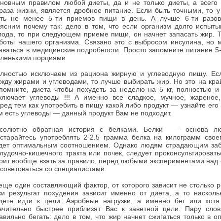
новным правилом любой диеты, да и не только диеты, а всего 
раза жизни, является дробное питание. Если быть точными, то 
ть не менее 5-ти приемов пищи в день. А лучше 6-ти разов
ясним почему так: дело в том, что если организм долго испыты
лода, то при следующем приеме пищи, он начнет запасать жир. 
боты нашего организма. Связано это с выбросом инсулина, но 
аваться в медицинские подробности. Просто запомните питание 5-
ленькими порциями
лностью исключаем из рациона жирную и углеводную пищу. Ес
жду жирами и углеводами, то лучше выбирать жир. Но это на кра
помните, диета чтобы похудеть за неделю на 5 кг, полностью и
ключает углеводы !!! А именно все сладкое, мучное, жареное,
ред тем как употребить в пищу какой либо продукт — узнайте его 
м есть углеводы — данный продукт Вам не подходит.
солютно обратная история с белками. Белки — основа лю
старайтесь употреблять 2-2.5 грамма белка на килограмм свое
дет оптимальным соотношением. Однако людям страдающим за
лудочно-кишечного тракта или почек, следует проконсультировать
оит вообще взять за правило, перед любыми экспериментами над
советоваться со специалистами.
еще один составляющий фактор, от которого зависит не столько ре
ки результат похудения зависит именно от диета, а то наскол
дете идти к цели. Аэробные нагрузки, а именно бег или хотя
ачительно быстрее приблизят Вас к заветной цели. Пару слов
авильно бегать: дело в том, что жир начнет сжигаться только в 