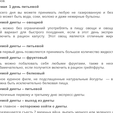
ов.
мая 1 день питьевой
всего дня вы можете принимать любую не газированную и без
то может быть вода, соки, молоко и даже нежирные бульоны.
бимой диеты — овощной
ь можно без ограничений употреблять в пищу овощи и овощ
й вариант для быстрого похудения, если в этот день экспре
лючить в рацион капусту. Этот овощ является отличным жи
имой диеты — питьевой
и в первый день позволяется принимать большое количество жидкост
бимой диеты — фруктовый
нь можно побаловать себя любыми фруктами, также в неог
 Замечательно, если получится включить в рацион грейпфруты.
бимой диеты — белковый
рное куриное филе, не подслащенные натуральные йогурты — в 
жна быть исключительно белковая пища.
имой диеты – питьевой
логичные первому и третьему дню экспресс-диеты.
имой диеты – выход из диеты
е главное –
осторожно сойти с диеты
.
разрешается съесть 2 вареных яйца, выпить черного или зеленого 