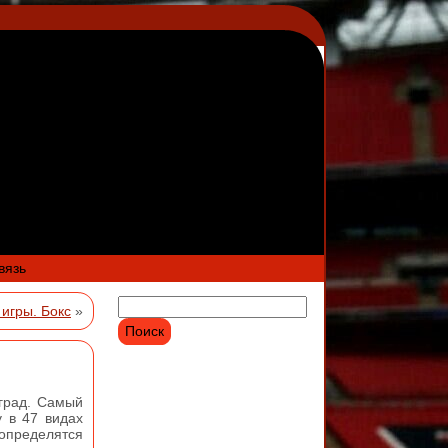
вязь
игры. Бокс
»
град. Самый
 в 47 видах
 определятся