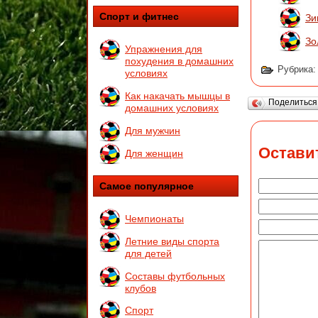
Спорт и фитнес
Зи
Зо
Упражнения для
похудения в домашних
Рубрика
условиях
Как накачать мышцы в
Поделитьс
домашних условиях
Для мужчин
Остави
Для женщин
Самое популярное
Чемпионаты
Летние виды спорта
для детей
Составы футбольных
клубов
Спорт