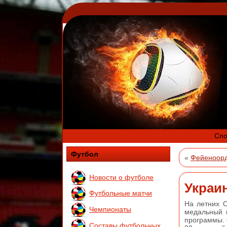
Спо
Футбол
«
Фейеноорд
Новости о футболе
Украи
Футбольные матчи
На летних О
Чемпионаты
медальный в
программы. 
Составы футбольных