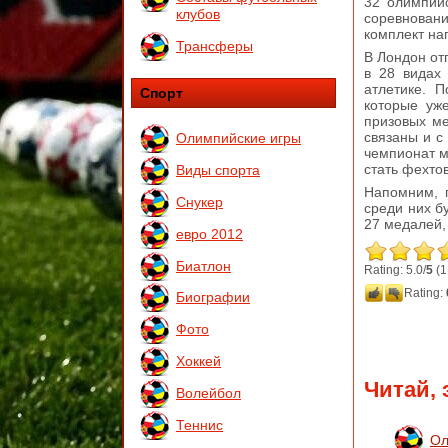
32 олимпий
клубов
соревновани
комплект на
Трансферы
В Лондон от
в 28 видах
атлетике. 
Спорт
которые уж
призовых ме
связаны и с
Олимпийские игры
чемпионат м
стать фехтов
Виды спорта
Напомним, п
Снукер
среди них б
27 медалей,
евро 2012
Биатлон
Rating: 5.0/
5
(1
Rating:
Биографии
Фото
Хоккей
Читай, 
Волейбол
Теннис
Ол