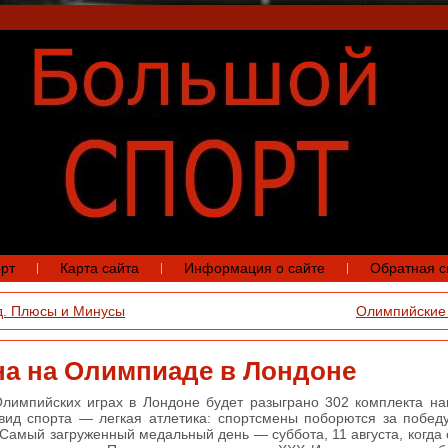
рт
Карта сайта
Информация о сайте
Обратная с
. Плюсы и Минусы
Олимпийские 
на на Олимпиаде в Лондоне
лимпийских играх в Лондоне будет разыграно 302 комплекта на
ид спорта — легкая атлетика: спортсмены поборются за победу
Самый загруженный медальный день — суббота, 11 августа, когда