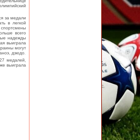
едительнице
 олимпийский
ся за медали
ть в легкой
 спортсмены
ольше всего
зные надежды
ная выиграла
краины могут
аноэ, дзюдо.
27 медалей,
кже выиграла