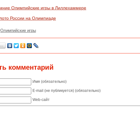
мние Олимпийские игры в Лиллехаммере
лото России на Олимпиаде
:
Олимпийские игры
я…
ть комментарий
Имя (обязательно)
E-mail (не публикуется) (обязательно)
Web-сайт