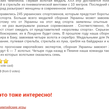
ских чемпиона. Первая золотая медаль ХХХ Игр достанется поб
й в стрельбе из пневматической винтовки с 10 метров. Последний
град разыграют женщины в современном пятиборье.
правились 245 украинских спортсменов, которым предстоит бороть
 спорта. Больше всего медалей сборная Украины может завоева
Потому что от Украины на этот вид спорта заявлены опытные
е не раз выигрывали разные соревнования . Соответственно, б
ст стоит ожидать от представителей «королевы спорта». Серье
 боксерами, их в Лондоне будет семь. В прошлом году наша сбор
ира в Баку, завоевав четыре золота и серебро. Медальными для У
ание, пулевая стрельба, стрельба из лука, гребля на байдарках и к
о прогнозам европейских экспертов, сборная Украины завоюет 
удут 6 — 7 золотых. Четыре года назад в Пекине наша команда та
 из которых золотыми оказались семь.
 vote cast)
0
(from 0 votes)
это тоже интересно!
импийские игры