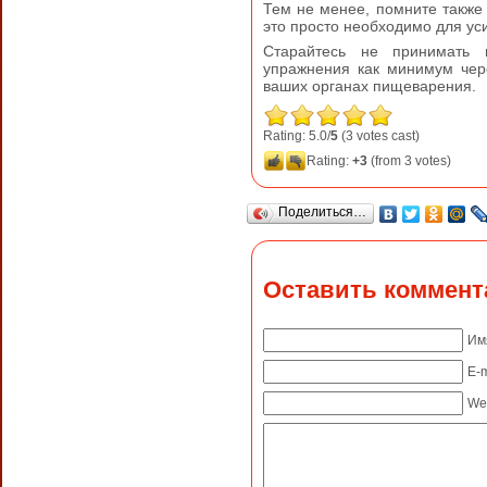
Тем не менее, помните также
это просто необходимо для ус
Старайтесь не принимать 
упражнения как минимум чере
ваших органах пищеварения.
Rating: 5.0/
5
(3 votes cast)
Rating:
+3
(from 3 votes)
Поделиться…
Оставить коммент
Им
E-m
We