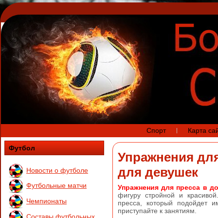
Спорт
Карта са
Футбол
Упражнения для
для девушек
Новости о футболе
Футбольные матчи
Упражнения для пресса в д
фигуру стройной и красиво
Чемпионаты
пресса, который подойдет 
приступайте к занятиям.
Составы футбольных