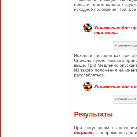
пресс и тяните колени к груди
исходное положение. Три! Все 
Упражнения для пр
три счета
Упражнения дл
Исходная позиция как при об
Сначала нужно немного припо
выше. Три! Медленно опускайте
Из такого положения начинайт
расслабляться.
Упражнения для пр
Упражнения в
Результаты
При регулярном выполнен
девуше
к
вы непременно достиг