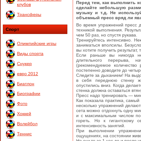
Перед тем, как выполнить 
клубов
сделайте небольшую разми
музыку и т.д.
Не использу
Трансферы
объемный пресс вряд ли яв
Во время упражнений пресс д
Спорт
техникой выполнения. Результ
чем 50 раз, но спустя рукава.
Тренируйтесь интенсивно. Не
Олимпийские игры
заниматься вполсилы. Безусло
вы хотите получить результат,
Виды спорта
Если раньше вы никогда не
длительного перерыва, н
Снукер
(рекомендуемое количество 
постепенно доводите до четыр
евро 2012
Следите за дыханием! На выдо
в себя переднюю стенку жи
Биатлон
опустились вниз. Когда делае
стенка должна оставаться втян
Биографии
Пресс надо тренировать — ми
Как показала практика, самый 
Фото
несколько упражнений делаютс
сета можно отдохнуть одну ми
Хоккей
и с максимальным числом по
гореть. Но к гигантскому с
Волейбол
интенсивность занятий.
При выполнении упражнени
Теннис
ощущениях, на состоянии жив
Не ешьте за 1 час до и после