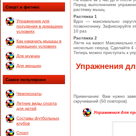
Перед выполнением упражнен
Спорт и фитнес
растяжку мышц.
Растяжка 1
Упражнения для
Вдох — максимально округл
позвоночнику. Зафиксируйте э
похудения в домашних
10 раз.
условиях
Растяжка 2
Как накачать мышцы в
Лягте на живот. Максимально 
домашних условиях
несколько секунд. Сделайте 4 
Теперь можно приступать к уп
Для мужчин
Упражнения дл
Для женщин
Самое популярное
Чемпионаты
Примечание: Вам нужно заве
скручиваний (50 повторов).
Летние виды спорта
для детей
Упражнения для пр
Составы футбольных
клубов
Спорт