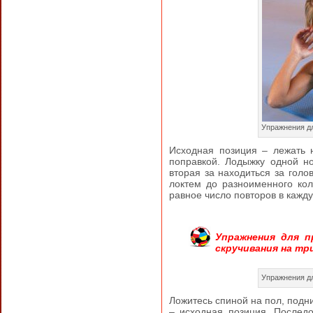
Упражнения д
Исходная позиция – лежать 
поправкой. Лодыжку одной но
вторая за находиться за голо
локтем до разноименного кол
равное число повторов в кажду
Упражнения для п
скручивания на тр
Упражнения д
Ложитесь спиной на пол, подни
– исходная позиция. Послед