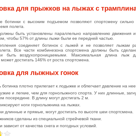
овка для прыжков на лыжах с трамплин
ие ботинки с высоким подъемом позволяют спортсмену сильно 
ремя полета.
должны быть установлены параллельно направлению движения 
ом, чтобы 57% от длины лыжи были ее передней частью.
епления соединяет ботинок с лыжей и не позволяет лыжам ра
олета. Все части комбинезона спортсмена должны быть сделан
 и быть воздухопроницаемыми. Максимальная длина лыж д
 может достигать 146% от роста спортсмена.
овка для лыжных гонок
ь ботинка плотно прилегает к лодыжке и облегчает давление на нее
узкие и легкие, чем для горнолыжного спорта. У них длинные, загн
м посередине. В длину могут достигать 2 м.
иксируют ноги горнолыжника на лыжах.
и длинные и прямые, могут достигать по высоте шеи спортсмена.
ников сделаны из специальной стрейчевой ткани.
 зависит от качества снега и погодных условий.