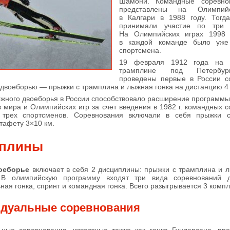
Шамони. Командные соревно
представлены на Олимпий
в Калгари в 1988 году. Тогд
принимали участие по три с
На Олимпийских играх 1998 
в каждой команде было уже
спортсмена.
19 февраля 1912 года на 
трамплине под Петербу
проведены первые в России с
двоеборью — прыжки с трамплина и лыжная гонка на дистанцию 4 
жного двоеборья в России способствовало расширение программ
 мира и Олимпийских игр за счет введения в 1982 г. командных 
 трех спортсменов. Соревнования включали в себя прыжки 
тафету 3×10 км.
плины
оеборье
включает в себя 2 дисциплины: прыжки с трамплина и 
В олимпийскую программу входят три вида соревнований д
ная гонка, спринт и командная гонка. Всего разыгрывается 3 компл
дуальные соревнования