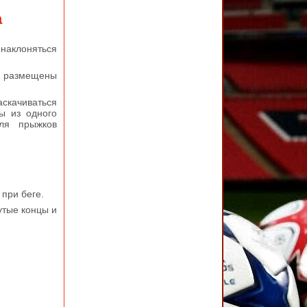
а
наклоняться
и размещены
скачиваться
ы из одного
ля прыжков
 при беге.
утые концы и