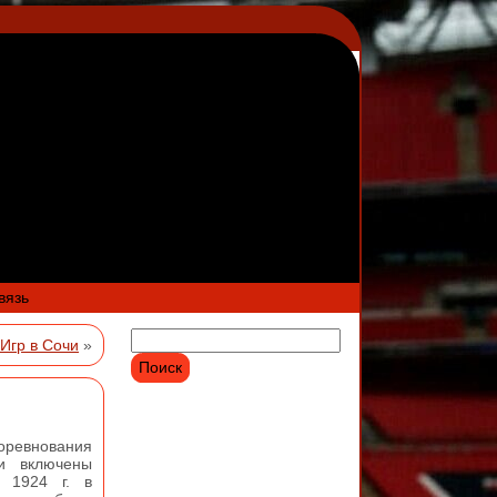
вязь
Игр в Сочи
»
ревнования
и включены
 1924 г. в