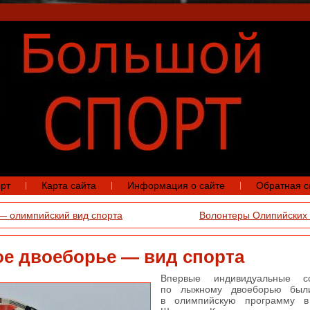
рт
Карта сайта
Информация о сайте
Обратная с
— олимпийский вид спорта
Волонтеры Олипийских 
е двоеборье — вид спорта
Впервые индивидуальные со
по лыжному двоеборью был
в олимпийскую программу в