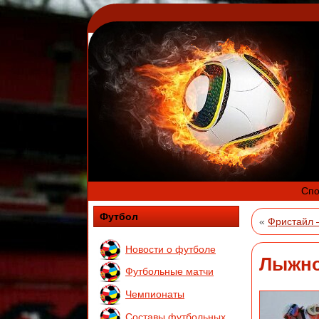
Спо
Футбол
«
Фристайл 
Новости о футболе
Лыжно
Футбольные матчи
Чемпионаты
Составы футбольных