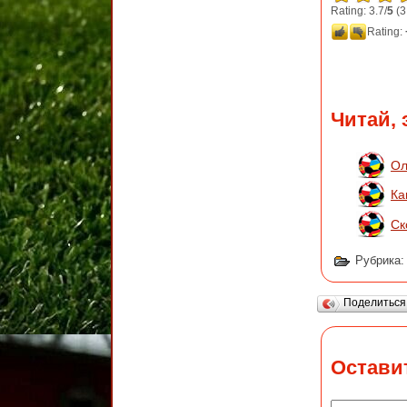
Rating: 3.7/
5
(3
Rating:
Читай, 
Ол
Ка
Ск
Рубрика
Поделитьс
Остави