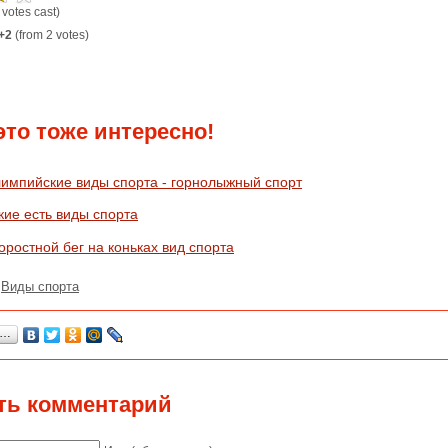
 votes cast)
+2
(from 2 votes)
это тоже интересно!
импийские виды спорта - горнолыжный спорт
кие есть виды спорта
оростной бег на коньках вид спорта
:
Виды спорта
я…
ть комментарий