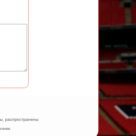
ны, распространены
очник.