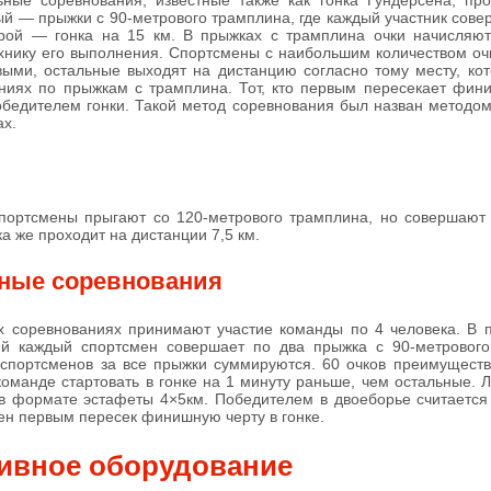
ные соревнования, известные также как гонка Гундерсена, про
ый — прыжки с 90-метрового трамплина, где каждый участник сове
орой — гонка на 15 км. В прыжках с трамплина очки начисляют
хнику его выполнения. Спортсмены с наибольшим количеством оч
выми, остальные выходят на дистанцию согласно тому месту, ко
ниях по прыжкам с трамплина. Тот, кто первым пересекает фин
обедителем гонки. Такой метод соревнования был назван методо
ах.
портсмены прыгают со 120-метрового трамплина, но совершают 
а же проходит на дистанции 7,5 км.
ные соревнования
 соревнованиях принимают участие команды по 4 человека. В п
ий каждый спортсмен совершает по два прыжка с 90-метрового
спортсменов за все прыжки суммируются. 60 очков преимуществ
команде стартовать в гонке на 1 минуту раньше, чем остальные. 
в формате эстафеты 4×5км. Победителем в двоеборье считается
ен первым пересек финишную черту в гонке.
ивное оборудование