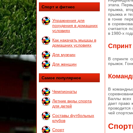
Индивидуаль
этапа. Перв
Спорт и фитнес
прыжка, вт
прыжка и те
в гонке пер
Упражнения для
в соревнова
похудения в домашних
считается п
условиях
в 1980-х год
Как накачать мышцы в
Спринт
домашних условиях
Для мужчин
В спринте с
прыжок. Гонк
Для женщин
Команд
Самое популярное
В командных
Чемпионаты
соревнован
Баллы всех 
Летние виды спорта
дает право 
для детей
проводится 
чей спортсм
Составы футбольных
клубов
Спорт
Спорт