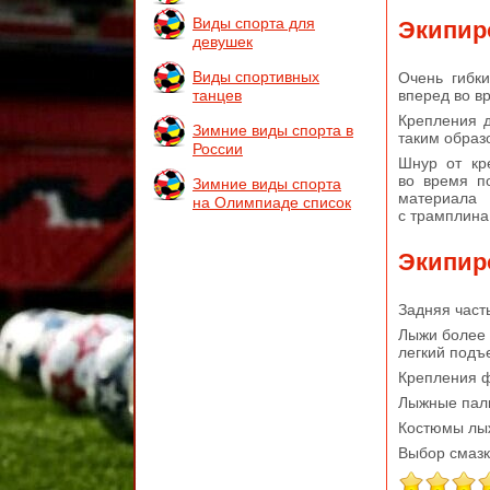
Виды спорта для
Экипир
девушек
Виды спортивных
Очень гибк
вперед во в
танцев
Крепления 
Зимние виды спорта в
таким образ
России
Шнур от кр
во время п
Зимние виды спорта
материала
на Олимпиаде список
с трамплина
Экипир
Задняя част
Лыжи более 
легкий подъе
Крепления ф
Лыжные палк
Костюмы лыж
Выбор смазки