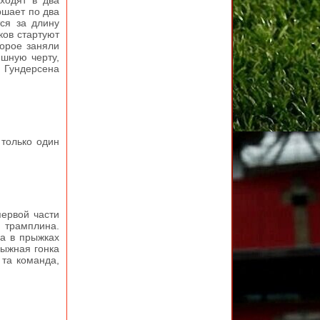
ходят в два
ршает по два
ся за длину
ков стартуют
торое заняли
ишную черту,
м Гундерсена
только один
ервой части
 трамплина.
а в прыжках
Лыжная гонка
 та команда,