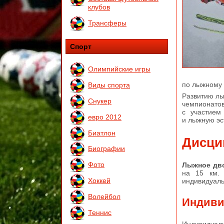
клубов
Трансферы
Спорт
Олимпийские игры
по лыжному 
Виды спорта
Развитию лы
Снукер
чемпионатов
с участием
евро 2012
и лыжную эс
Биатлон
Дисци
Биографии
Фото
Лыжное дв
на 15 км. 
Хоккей
индивидуаль
Волейбол
Индиви
Теннис