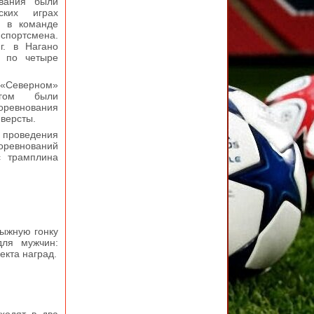
вания были
ских играх
а в команде
портсмена.
г. в Нагано
 по четыре
«Северном»
ргом были
оревнования
версты.
ы проведения
соревнований
с трамплина
лыжную гонку
ля мужчин:
екта наград.