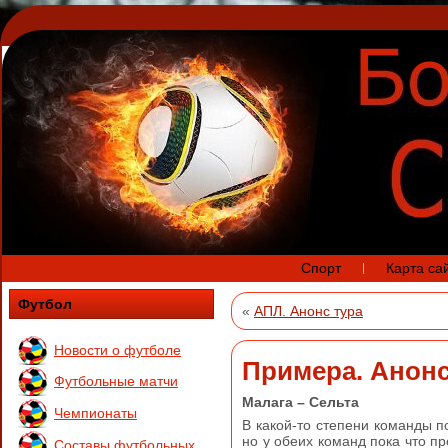
Спорт
Карта са
Футбол
«
АПЛ. Анонс тура
Новости о футболе
Примера. Анонс
Футбольные матчи
Малага – Сельта
Чемпионаты
В какой-то степени команды п
но у обеих команд пока что п
Составы футбольных