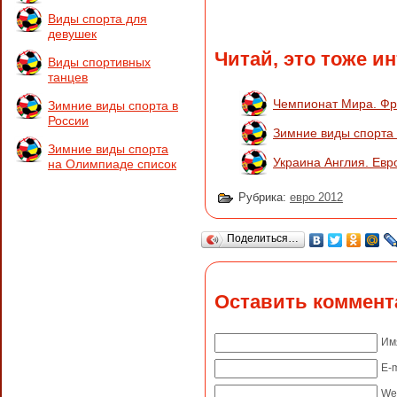
Виды спорта для
девушек
Читай, это тоже и
Виды спортивных
танцев
Чемпионат Мира. Фр
Зимние виды спорта в
России
Зимние виды спорта
Зимние виды спорта
Украина Англия. Евр
на Олимпиаде список
Рубрика:
евро 2012
Поделиться…
Оставить коммент
Им
E-m
We