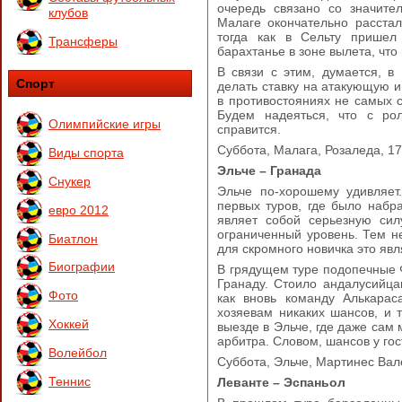
очередь связано со значит
клубов
Малаге окончательно расстал
тогда как в Сельту пришел
Трансферы
барахтанье в зоне вылета, что
В связи с этим, думается, в
Спорт
делать ставку на атакующую иг
в противостояниях не самых 
Будем надеяться, что с ро
Олимпийские игры
справится.
Суббота, Малага, Розаледа, 17
Виды спорта
Эльче – Гранада
Снукер
Эльче по-хорошему удивляет
первых туров, где было набр
евро 2012
являет собой серьезную сил
ограниченный уровень. Тем не
Биатлон
для скромного новичка это яв
Биографии
В грядущем туре подопечные 
Гранаду. Стоило андалусийц
Фото
как вновь команду Алькара
хозяевам никаких шансов, и 
Хоккей
выезде в Эльче, где даже сам
арбитра. Словом, шансов у гос
Волейбол
Суббота, Эльче, Мартинес Вал
Теннис
Леванте – Эспаньол