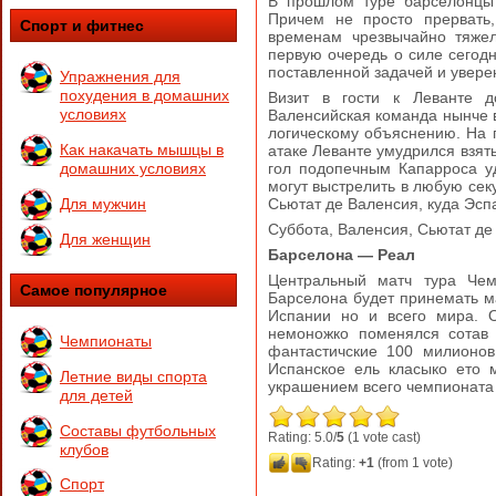
В прошлом туре барселонцы 
Причем не просто прервать
Спорт и фитнес
временам чрезвычайно тяжел
первую очередь о силе сегод
поставленной задачей и увере
Упражнения для
похудения в домашних
Визит в гости к Леванте д
условиях
Валенсийская команда нынче в
логическому объяснению. На 
Как накачать мышцы в
атаке Леванте умудрился взять
домашних условиях
гол подопечным Капарроса уд
могут выстрелить в любую секу
Для мужчин
Сьютат де Валенсия, куда Эспа
Суббота, Валенсия, Сьютат де
Для женщин
Барселона — Реал
Центральный матч тура Чем
Самое популярное
Барселона будет принемать ма
Испании но и всего мира. 
немоножко поменялся сотав 
Чемпионаты
фантастичские 100 милионов
Испанское ель класыко ето 
Летние виды спорта
украшением всего чемпионата
для детей
Составы футбольных
Rating: 5.0/
5
(1 vote cast)
клубов
Rating:
+1
(from 1 vote)
Спорт