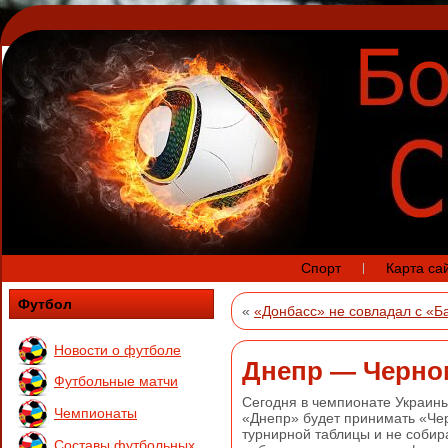
Спорт
Карта са
Футбол
«
«Донбасс» не совладал с «
Новости о футболе
Днепр — Черно
Футбольные матчи
Сегодня в чемпионате Украин
Чемпионаты
«Днепр» будет принимать «Че
турнирной таблицы и не собир
Составы футбольных