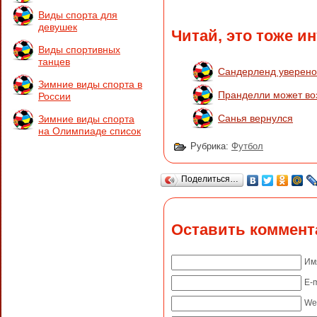
Виды спорта для
девушек
Читай, это тоже и
Виды спортивных
танцев
Сандерленд уверено
Зимние виды спорта в
Пранделли может во
России
Санья вернулся
Зимние виды спорта
на Олимпиаде список
Рубрика:
Футбол
Поделиться…
Оставить коммент
Им
E-m
We