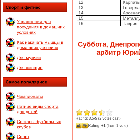
12
Карпат
Спорт и фитнес
13
Говерла
14
Арсенал
15
Металлу
Упражнения для
16
Таврия
похудения в домашних
условиях
Как накачать мышцы в
Суббота, Днепропе
домашних условиях
арбитр Юри
Для мужчин
Для женщин
Самое популярное
Чемпионаты
Летние виды спорта
для детей
Rating: 3.5/
5
(2 votes cast)
Составы футбольных
Rating:
+1
(from 1 vote)
клубов
Спорт