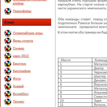
набрали очень хорошую форму 
клубов
еврокубках. На старте сезона
части украинского чемпионата.
Трансферы
Обе команды ставят
перед с
Спорт
подопечных Рамоса больше ша
чемпионате
провалился всего
В этом матче оба тренера не буд
Олимпийские игры
Виды спорта
Снукер
евро 2012
Место
Команд
Биатлон
1
Металл
2
Днепр
Биографии
3
Черном
4
Шахтер
Фото
5
Динамо
6
Ворскла
Хоккей
7
Металлу
8
Ильиче
Волейбол
9
Севасто
10
Заря
Теннис
11
Волынь