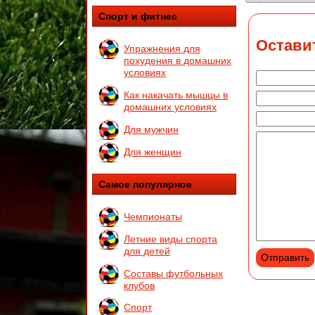
Спорт и фитнес
Остави
Упражнения для
похудения в домашних
условиях
Как накачать мышцы в
домашних условиях
Для мужчин
Для женщин
Самое популярное
Чемпионаты
Летние виды спорта
для детей
Составы футбольных
клубов
Спорт