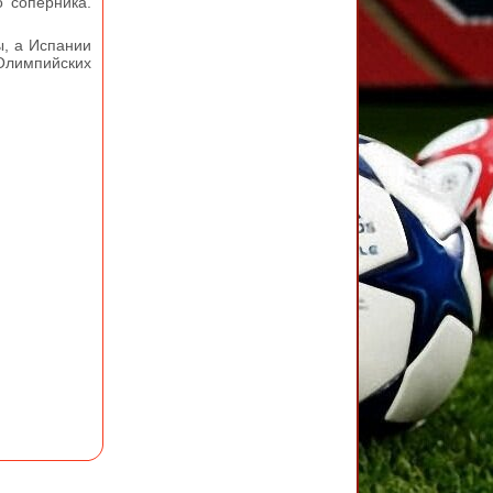
о соперника.
ы, а Испании
 Олимпийских