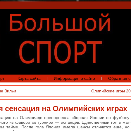
рт
Карта сайта
Информация о сайте
Обратная с
е Вильи
Олипийские игры 20
я сенсация на Олимпийских играх
сацию на Олимпиаде преподнесла сборная Японии по футболу.
ного из фаворитов турнира — испанцев. Единственный гол в мат
ом тайме. После гола Япония имела шансы отличится ещё, но