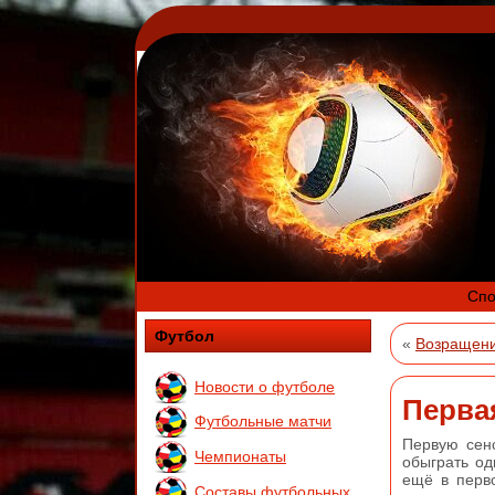
Спо
Футбол
«
Возращени
Новости о футболе
Перва
Футбольные матчи
Первую сен
Чемпионаты
обыграть од
ещё в перв
Составы футбольных