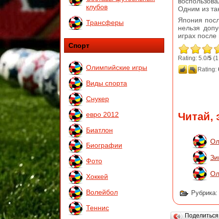
воспользова
клубов
Одним из так
Япония посл
Трансферы
нельзя допу
играх после 
Спорт
Rating: 5.0/
5
(1
Олимпийские игры
Rating:
Виды спорта
Снукер
евро 2012
Читай, 
Биатлон
Ол
Биографии
Зи
Фото
Ол
Хоккей
Волейбол
Рубрика
Теннис
Поделитьс