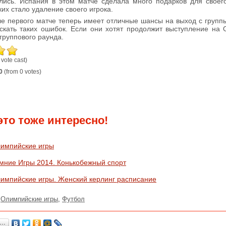
лись. Испания в этом матче сделала много подарков для своег
их стало удаление своего игрока.
е первого матче теперь имеет отличные шансы на выход с групп
скать таких ошибок. Если они хотят продолжит выступление на
группового раунда.
 vote cast)
0
(from 0 votes)
это тоже интересно!
импийские игры
мние Игры 2014. Конькобежный спорт
импийские игры. Женский керлинг расписание
:
Олимпийские игры
,
Футбол
я…