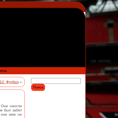
вязь
12. Футбол
»
 Они смогли
че был забит
 они ими не