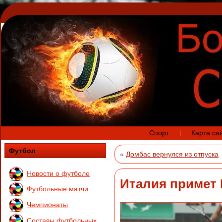
Спорт
Карта са
Футбол
«
Домбас вернулся из отпуска
Новости о футболе
Италия примет
Футбольные матчи
Чемпионаты
Составы футбольных