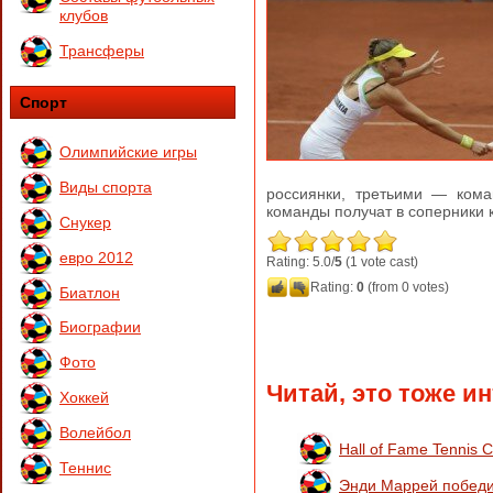
клубов
Трансферы
Спорт
Олимпийские игры
Виды спорта
россиянки, третьими — кома
команды получат в соперники
Снукер
евро 2012
Rating: 5.0/
5
(1 vote cast)
Rating:
0
(from 0 votes)
Биатлон
Биографии
Фото
Читай, это тоже и
Хоккей
Волейбол
Hall of Fame Tennis 
Теннис
Энди Маррей победи