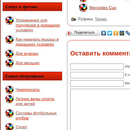
Спорт и фитнес
Mercedes Cup
Рубрика:
Теннис
Упражнения для
похудения в домашних
условиях
Поделиться…
Как накачать мышцы в
домашних условиях
Оставить коммент
Для мужчин
Для женщин
Им
E-m
Самое популярное
We
Чемпионаты
Летние виды спорта
для детей
Составы футбольных
клубов
Спорт