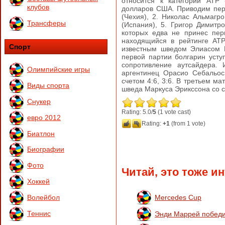
относится к категории АТР
клубов
долларов США. Приводим перв
(Чехия), 2. Николас Альмагр
Трансферы
(Испания), 5. Григор Димитр
которых едва не принес пер
находящийся в рейтинге АТР
Спорт
известным шведом Элиасом 
первой партии болгарин усту
сопротивление аутсайдера. 
Олимпийские игры
аргентинец Орасио Себальос 
счетом 4:6, 3:6. В третьем м
Виды спорта
шведа Маркуса Эрикссона со сче
Снукер
Rating: 5.0/
5
(1 vote cast)
евро 2012
Rating:
+1
(from 1 vote)
Биатлон
Биографии
Фото
Читай, это тоже и
Хоккей
Волейбол
Mercedes Cup
Теннис
Энди Маррей победи