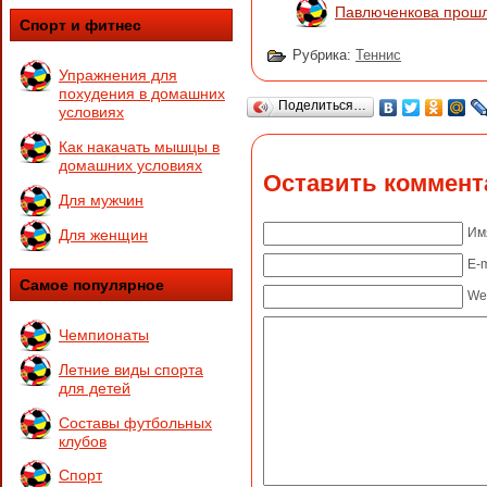
Павлюченкова прошл
Спорт и фитнес
Рубрика:
Теннис
Упражнения для
похудения в домашних
Поделиться…
условиях
Как накачать мышцы в
домашних условиях
Оставить коммент
Для мужчин
Им
Для женщин
E-m
Самое популярное
We
Чемпионаты
Летние виды спорта
для детей
Составы футбольных
клубов
Спорт