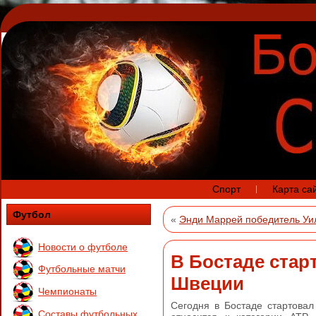
Спорт
Карта са
Футбол
«
Энди Маррей победитель Уи
Новости о футболе
В Бостаде ста
Футбольные матчи
Швеции
Чемпионаты
Сегодня в Бостаде стартовал
Составы футбольных