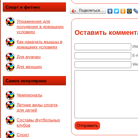
Спорт и фитнес
Поделиться…
Упражнения для
похудения в домашних
Оставить коммент
условиях
Как накачать мышцы в
домашних условиях
Им
E-m
Для мужчин
We
Для женщин
Самое популярное
Чемпионаты
Летние виды спорта
для детей
Составы футбольных
клубов
Спорт