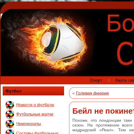
Спорт
Карта са
Футбол
«
Голевая феерия
Новости о футболе
Бейл не покине
Футбольные матчи
Похоже, что лондонцам таки
Чемпионаты
сезон. На протяжении всего
мадридский «Реал». Тем не
Составы футбольных