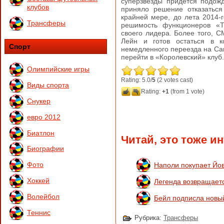
суперзвезды придется подожд
клубов
приняло решение отказаться
крайней мере, до лета 2014-
Трансферы
решимость функционеров «Т
своего лидера. Более того, С
Лейн и готов остаться в к
Спорт
немедленного переезда на Сант
перейти в «Королевский» клуб.
Олимпийские игры
Rating: 5.0/
5
(2 votes cast)
Виды спорта
Rating:
+1
(from 1 vote)
Снукер
евро 2012
Биатлон
Читай, это тоже и
Биографии
Фото
Наполи покупает Йо
Хоккей
Легенда возвращает
Волейбол
Бейл подписла новый
Теннис
Рубрика:
Трансферы