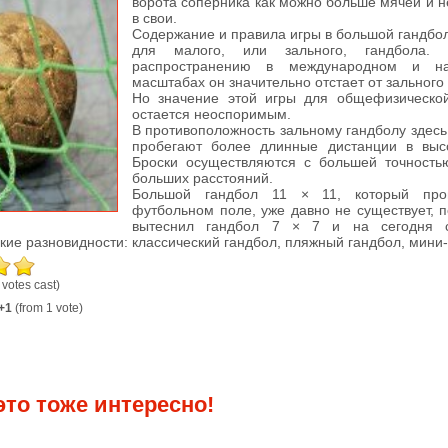
ворота соперника как можно больше мячей и н
в свои.
Содержание и правила игры в большой гандбол 
для малого, или зального, гандбола.
распространению в международном и на
масштабах он значительно отстает от зального
Но значение этой игры для общефизической
остается неоспоримым.
В противоположность зальному гандболу здес
пробегают более длинные дистанции в выс
Броски осуществляются с большей точность
больших расстояний.
Большой гандбол 11 × 11, который про
футбольном поле, уже давно не существует, п
вытеснил гандбол 7 × 7 и на сегодня с
кие разновидности: классический гандбол, пляжный гандбол, мини-
 votes cast)
+1
(from 1 vote)
это тоже интересно!