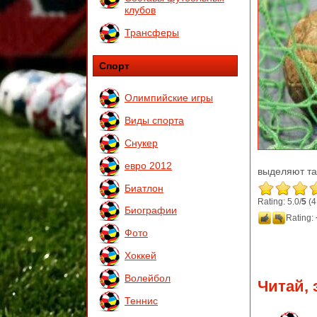
клубов
Трансферы
Спорт
Олимпийские игры
Виды спорта
Снукер
евро 2012
выделяют та
Биатлон
Rating: 5.0/
5
(4
Биографии
Rating:
Фото
Хоккей
Волейбол
Читай, 
Теннис