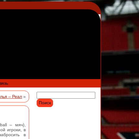
вязь
лья – Реал
»
ball – мяч),
ой игроки, в
забросить в