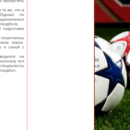
е пропустить
те же, что и
 Однако по
циональных
 гандбола.
 подготовки
ь спортсмены
оком темпе.
ю и силой с
водился на
оскольку его
пециалисты
гандбол.