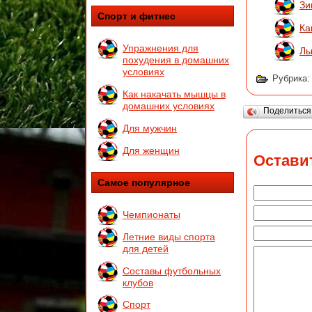
Зи
Спорт и фитнес
Ка
Упражнения для
Лы
похудения в домашних
условиях
Рубрика
Как накачать мышцы в
домашних условиях
Поделитьс
Для мужчин
Для женщин
Остави
Самое популярное
Чемпионаты
Летние виды спорта
для детей
Составы футбольных
клубов
Спорт