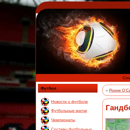
Спо
Футбол
«
Ронни О’Са
Новости о футболе
Гандб
Футбольные матчи
Чемпионаты
Составы футбольных