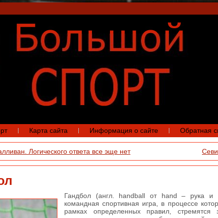
рт
Карта сайта
Информация о сайте
Обратная с
лливан. Логического ответа все эще нет
Севи
ол
Гандбол (англ. handball от hand – рука и 
командная спортивная игра, в процессе котор
рамках определенных правил, стремятся 