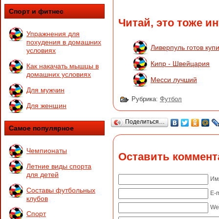
Спорт и фитнес
Читай, это тоже и
Упражнения для
похудения в домашних
Ливерпуль готов куп
условиях
Кипр - Швейцария
Как накачать мышцы в
домашних условиях
Месси лучший
Для мужчин
Рубрика:
Футбол
Для женщин
Поделиться…
Самое популярное
Чемпионаты
Оставить коммент
Летние виды спорта
для детей
Им
Составы футбольных
E-m
клубов
We
Спорт