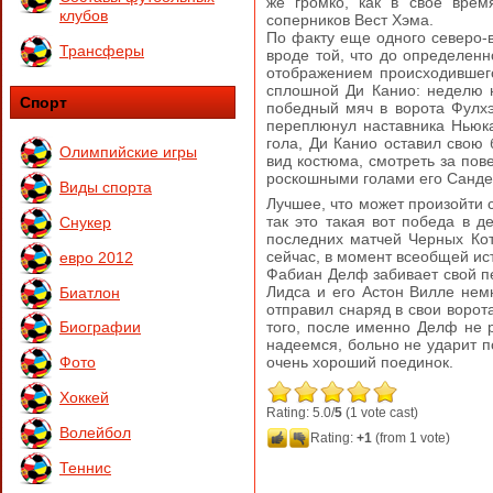
же громко, как в свое врем
клубов
соперников Вест Хэма.
По факту еще одного северо-в
Трансферы
вроде той, что до определен
отображением происходившего
сплошной Ди Канио: неделю 
Спорт
победный мяч в ворота Фулхэ
переплюнул наставника Ньюка
гола, Ди Канио оставил свою
Олимпийские игры
вид костюма, смотреть за пов
роскошными голами его Санде
Виды спорта
Лучшее, что может произойти
так это такая вот победа в д
Снукер
последних матчей Черных Кот
сейчас, в момент всеобщей ис
евро 2012
Фабиан Делф забивает свой пе
Лидса и его Астон Вилле нем
Биатлон
отправил снаряд в свои воро
того, после именно Делф не 
Биографии
надеемся, больно не ударит 
очень хороший поединок.
Фото
Хоккей
Rating: 5.0/
5
(1 vote cast)
Волейбол
Rating:
+1
(from 1 vote)
Теннис