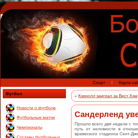
Спорт
Карта са
Футбол
«
Кэрролл заиграл за Вест Хэм
Новости о футболе
Сандерленд ув
Футбольные матчи
Прошло всего две недели с т
Чемпионаты
путь от неловкости в отнош
вражеского стадиона Сент-Дж
Составы футбольных